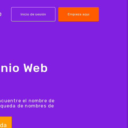
Inicio de sesión
Empieza aqui
nio Web
ncuentre el nombre de
úsqueda de nombres de
da