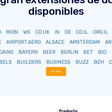
disponibles
O
MOBI
WS
CO.UK
IN
DE
CO.IL
ORG.IL
E
AIRPORT.AERO
ALSACE
AMSTERDAM
AR
GAINS
BAYERN
BEER
BERLIN
BET
BID
SELS
BUILDERS
BUSINESS
BUZZ
BZH
Ver más
Producto