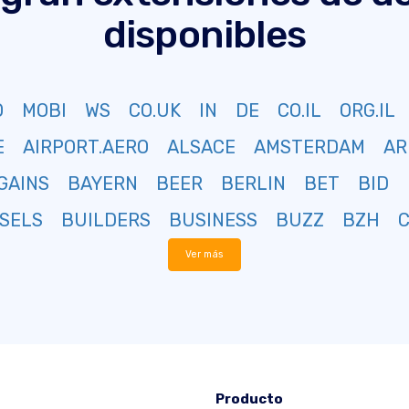
disponibles
O
MOBI
WS
CO.UK
IN
DE
CO.IL
ORG.IL
E
AIRPORT.AERO
ALSACE
AMSTERDAM
AR
GAINS
BAYERN
BEER
BERLIN
BET
BID
SELS
BUILDERS
BUSINESS
BUZZ
BZH
Ver más
Producto