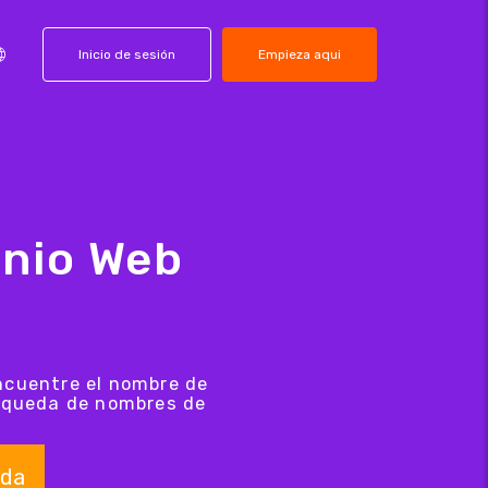
Inicio de sesión
Empieza aqui
nio Web
ncuentre el nombre de
úsqueda de nombres de
da